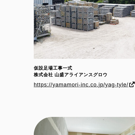
仮設足場工事一式
株式会社 山盛アライアンスグロウ
https://yamamori-inc.co.jp/yag-tyle/